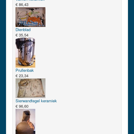
€ 86,43
Dienblad
€ 35,54
Prullenbak
€ 23,34
Sierwandtegel keramiek
€ 96,60