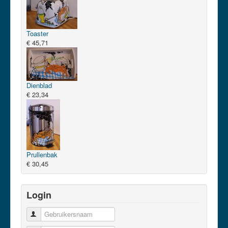
Toaster
€ 45,71
Dienblad
€ 23,34
Prullenbak
€ 30,45
Login
Gebruikersnaam