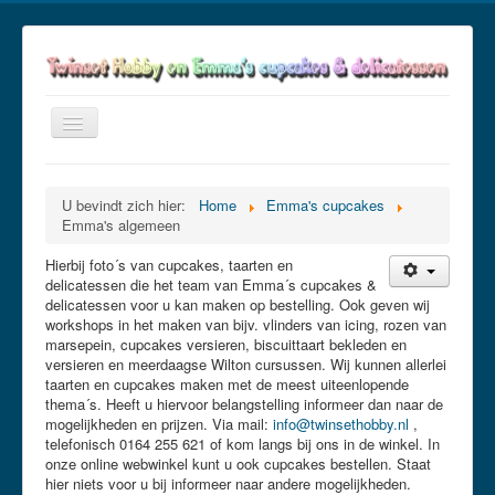
Toggle
Navigation
≡
U bevindt zich hier:
Home
Emma's cupcakes
Emma's algemeen
Hierbij foto´s van cupcakes, taarten en
delicatessen die het team van Emma´s cupcakes &
delicatessen voor u kan maken op bestelling. Ook geven wij
workshops in het maken van bijv. vlinders van icing, rozen van
marsepein, cupcakes versieren, biscuittaart bekleden en
versieren en meerdaagse Wilton cursussen. Wij kunnen allerlei
taarten en cupcakes maken met de meest uiteenlopende
thema´s. Heeft u hiervoor belangstelling informeer dan naar de
mogelijkheden en prijzen. Via mail:
info@twinsethobby.nl
,
telefonisch 0164 255 621 of kom langs bij ons in de winkel. In
onze online webwinkel kunt u ook cupcakes bestellen. Staat
hier niets voor u bij informeer naar andere mogelijkheden.